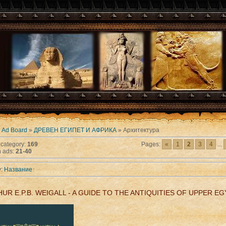
»
Ad Board
»
ДРЕВЕН ЕГИПЕТ И АФРИКА
» Архитектура
 category
:
169
Pages
:
«
1
2
3
4
...
 ads
:
21-40
y
:
Название
UR E.P.B. WEIGALL - A GUIDE TO THE ANTIQUITIES OF UPPER E