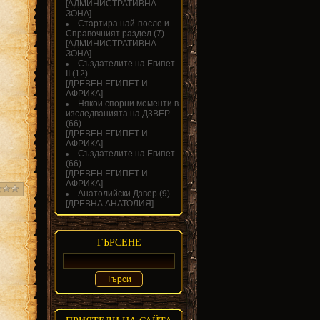
[
АДМИНИСТРАТИВНА
ЗОНА
]
Стартира най-после и
Справочният раздел
(7)
[
АДМИНИСТРАТИВНА
ЗОНА
]
Създателите на Египет
II
(12)
[
ДРЕВЕН ЕГИПЕТ И
АФРИКА
]
Някои спорни моменти в
изследванията на Д3ВЕР
(66)
[
ДРЕВЕН ЕГИПЕТ И
АФРИКА
]
Създателите на Египет
(66)
[
ДРЕВЕН ЕГИПЕТ И
АФРИКА
]
Анатолийски Дзвер
(9)
[
ДРЕВНА АНАТОЛИЯ
]
ТЪРСЕНЕ