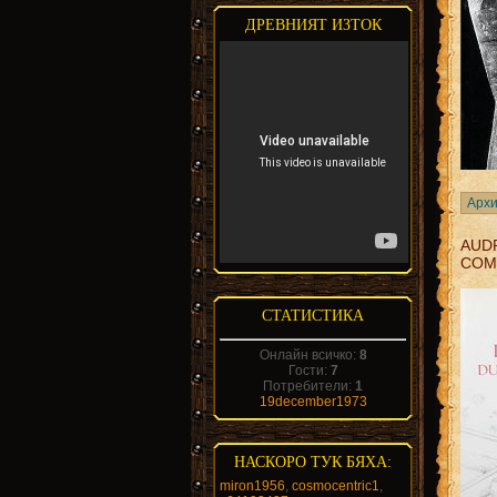
ДРЕВНИЯТ ИЗТОК
Архи
AUDR
COM
СТАТИСТИКА
Онлайн всичко:
8
Гости:
7
Потребители:
1
19december1973
НАСКОРО ТУК БЯХА:
miron1956
,
cosmocentric1
,