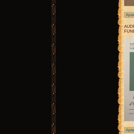
Архи
AUDR
FUN
Архи