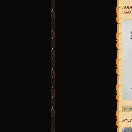
AUDR
HAU
Архи
AYL