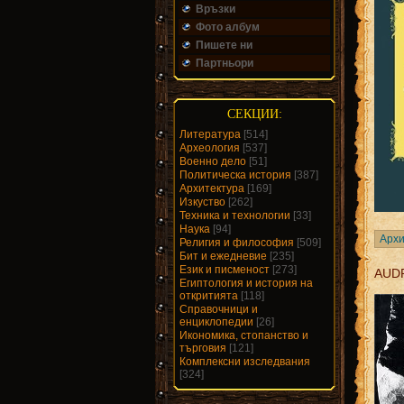
Връзки
Фото албум
Пишете ни
Партньори
СЕКЦИИ:
Литература
[514]
Археология
[537]
Военно дело
[51]
Политическа история
[387]
Архитектура
[169]
Изкуство
[262]
Техника и технологии
[33]
Наука
[94]
Архи
Религия и философия
[509]
Бит и ежедневие
[235]
Език и писменост
[273]
AUD
Египтология и история на
откритията
[118]
Справочници и
енциклопедии
[26]
Икономика, стопанство и
търговия
[121]
Комплексни изследвания
[324]