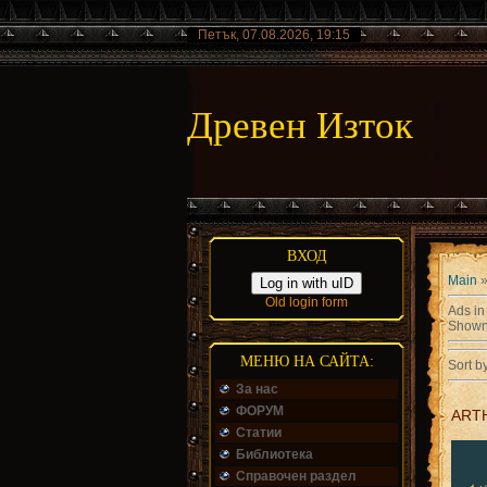
Петък, 07.08.2026, 19:15
Древен Изток
ВХОД
Main
Log in with uID
Old login form
Ads in
Shown
МЕНЮ НА САЙТА:
Sort b
За нас
ФОРУМ
ARTH
Статии
Библиотека
Справочен раздел