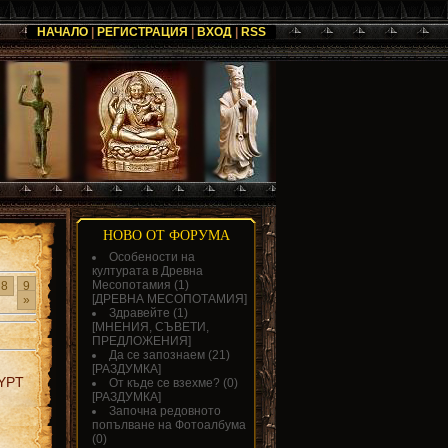
НАЧАЛО
|
РЕГИСТРАЦИЯ
|
ВХОД
|
RSS
НОВО ОТ ФОРУМА
Особености на
културата в Древна
Месопотамия
(1)
8
9
[
ДРЕВНА МЕСОПОТАМИЯ
]
»
Здравейте
(1)
[
МНЕНИЯ, СЪВЕТИ,
ПРЕДЛОЖЕНИЯ
]
Да се запознаем
(21)
[
РАЗДУМКА
]
GYPT
От къде се взехме?
(0)
[
РАЗДУМКА
]
Започна редовното
попълване на Фотоалбума
(0)