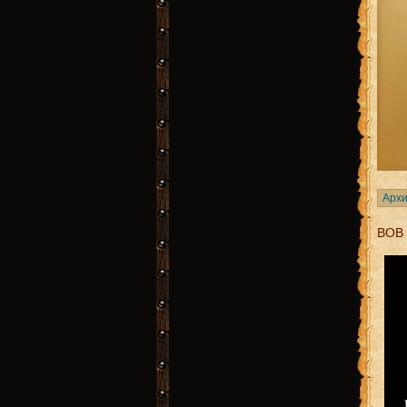
Архи
BOB 