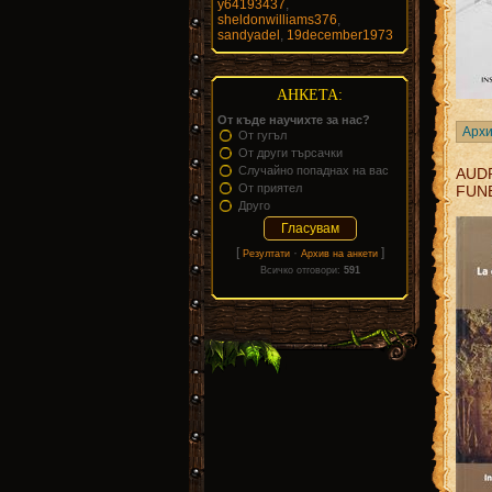
y64193437
,
sheldonwilliams376
,
sandyadel
,
19december1973
АНКЕТА:
От къде научихте за нас?
Архи
От гугъл
От други търсачки
Случайно попаднах на вас
AUD
От приятел
FUN
Друго
[
·
]
Резултати
Архив на анкети
Всичко отговори:
591