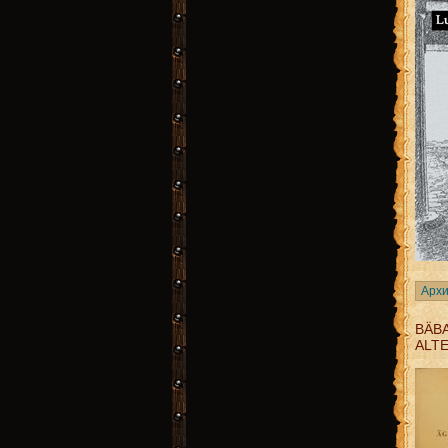
Архи
BÄB
ALT