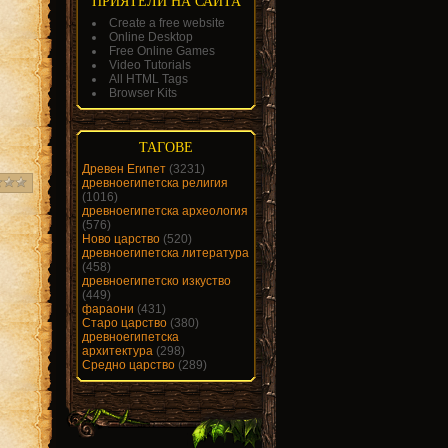
ПРИЯТЕЛИ НА САЙТА
Create a free website
Online Desktop
Free Online Games
Video Tutorials
All HTML Tags
Browser Kits
ТАГОВЕ
Древен Египет
(3231)
древноегипетска религия
(1016)
древноегипетска археология
(576)
Ново царство
(520)
древноегипетска литература
(458)
древноегипетско изкуство
(449)
фараони
(431)
Старо царство
(380)
древноегипетска
архитектура
(298)
Средно царство
(289)