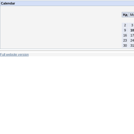
Calendar
Нд
M
2
3
9
10
16
17
23
24
30
31
Full website version