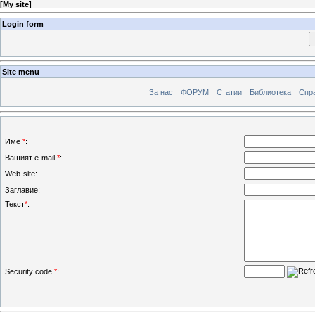
[
My site
]
Login form
Site menu
За нас
ФОРУМ
Статии
Библиотека
Спра
Име
*
:
Вашият e-mail
*
:
Web-site:
Заглавие:
Текст
*
:
Security code
*
: