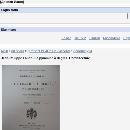
[
Древен Изток
]
Login form
Site menu
За нас
ФОРУМ
Статии
Библиотека
Спра
Main
»
Ad Board
»
ДРЕВЕН ЕГИПЕТ И АФРИКА
»
Архитектура
Jean-Philippe Lauer - La pyramide à degrés. L’architecture