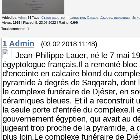
Added by
:
Admin
| |
Tags
:
Старо царство
,
III династия
,
Сакара
,
Джосер
,
пирамиди
,
Имхо
Views
:
1993
|
Placed till
: 23.08.2022 |
Rating
:
0.0
/
0
Total comments
:
1
1
Admin
(03.02.2018 11:48)
Jean-Philippe Lauer, né le 7 mai 19
égyptologue français.Il a remonté bloc 
d'enceinte en calcaire blond du comple
pyramide à degrés de Saqqarah, dont l'a
le complexe funéraire de Djéser, en so
céramiques bleues. Et il a reconstruit 
la seule porte d'entrée du complexe.Il e
gouvernement égyptien, qui avait au dé
jugeant trop proche de la pyramide, a d
plus loin.Le complexe funéraire de Djé