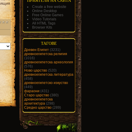
ПРИЯТЕЛИ НА САЙТА
вящия
Create a free website
Online Desktop
Free Online Games
Video Tutorials
All HTML Tags
Browser Kits
ТАГОВЕ
Древен Египет
(3231)
древноегипетска религия
(1016)
древноегипетска археология
(576)
Ново царство
(520)
древноегипетска литература
(458)
древноегипетско изкуство
(449)
фараони
(431)
Старо царство
(380)
древноегипетска
архитектура
(298)
Средно царство
(289)