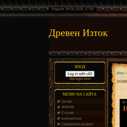
Неделя, 09.08.2026, 07:50
Древен Изток
ВХОД
Main
Log in with uID
Old login form
DOMI
МЕНЮ НА САЙТА:
За нас
ФОРУМ
Статии
Библиотека
Справочен раздел