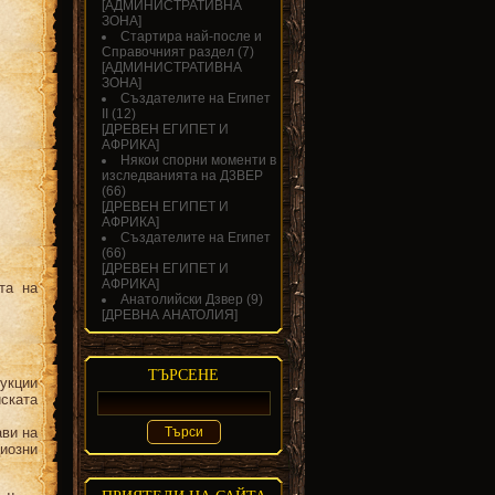
[
АДМИНИСТРАТИВНА
ЗОНА
]
Стартира най-после и
Справочният раздел
(7)
[
АДМИНИСТРАТИВНА
ЗОНА
]
Създателите на Египет
II
(12)
[
ДРЕВЕН ЕГИПЕТ И
АФРИКА
]
Някои спорни моменти в
изследванията на Д3ВЕР
(66)
[
ДРЕВЕН ЕГИПЕТ И
АФРИКА
]
Създателите на Египет
(66)
[
ДРЕВЕН ЕГИПЕТ И
АФРИКА
]
та на
Анатолийски Дзвер
(9)
[
ДРЕВНА АНАТОЛИЯ
]
ТЪРСЕНЕ
укции
ската
ави на
иозни