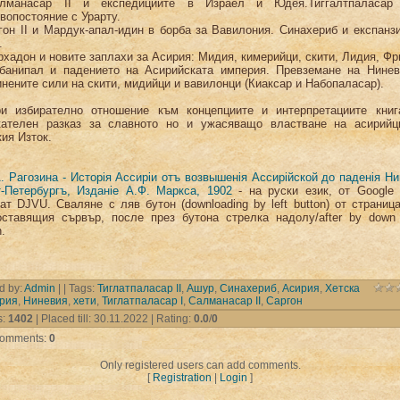
лманасар II и експедициите в Израел и Юдея.Тиггалтпаласар
вопостояние с Урарту.
гон II и Мардук-апал-идин в борба за Вавилония. Синахериб и експанз
.
рхадон и новите заплахи за Асирия: Мидия, кимерийци, скити, Лидия, Фр
банипал и падението на Асирийската империя. Превземане на Нинев
нените сили на скити, мидийци и вавилонци (Киаксар и Набопаласар).
избирателно отношение към концепциите и интерпретациите книг
кателен разказ за славното но и ужасяващо властване на асирийц
ия Изток.
. Рагозина - Исторiя Ассирiи отъ возвышенiя Ассирiйской до паденiя Ни
т-Петербургъ, Изданiе А.Ф. Маркса, 1902
- на руски език, от Google 
т DJVU. Сваляне с ляв бутон (downloading by left button) от страниц
оставящия сървър, после през бутона стрелка надолу/after by down 
n.
d by
:
Admin
| |
Tags
:
Тиглатпаласар II
,
Ашур
,
Синахериб
,
Асирия
,
Хетска
рия
,
Ниневия
,
хети
,
Тиглатпаласар I
,
Салманасар II
,
Саргон
s
:
1402
|
Placed till
: 30.11.2022 |
Rating
:
0.0
/
0
 comments
:
0
Only registered users can add comments.
[
Registration
|
Login
]