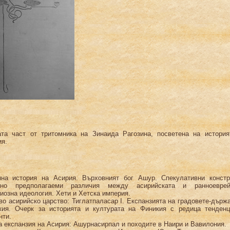
ата част от тритомника на Зинаида Рагозина, посветена на история
ия.
нна история на Асирия. Върховният бог Ашур. Спекулативни констр
сно предполагаеми различия между асирийската и ранноеврей
иозна идеология. Хети и Хетска империя.
во асирийско царство: Тиглатпаласар I. Експанзията на градовете-държ
кия. Очерк за историята и културата на Финикия с редица тенденц
нти.
а експанзия на Асирия: Ашурнасирпал и походите в Наири и Вавилония.