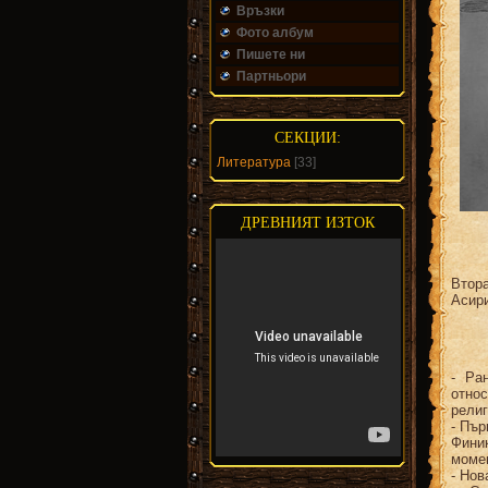
Връзки
Фото албум
Пишете ни
Партньори
СЕКЦИИ:
Литература
[33]
ДРЕВНИЯТ ИЗТОК
Втор
Асир
- Ра
отно
религ
- Пър
Фини
моме
- Нов