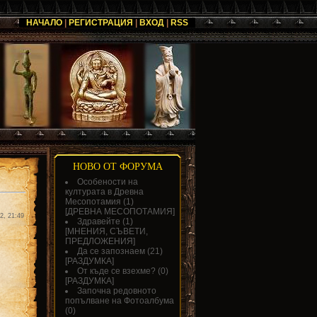
НАЧАЛО
|
РЕГИСТРАЦИЯ
|
ВХОД
|
RSS
НОВО ОТ ФОРУМА
Особености на
културата в Древна
Месопотамия
(1)
[
ДРЕВНА МЕСОПОТАМИЯ
]
2, 21:49
Здравейте
(1)
[
МНЕНИЯ, СЪВЕТИ,
ПРЕДЛОЖЕНИЯ
]
Да се запознаем
(21)
[
РАЗДУМКА
]
От къде се взехме?
(0)
[
РАЗДУМКА
]
Започна редовното
попълване на Фотоалбума
(0)