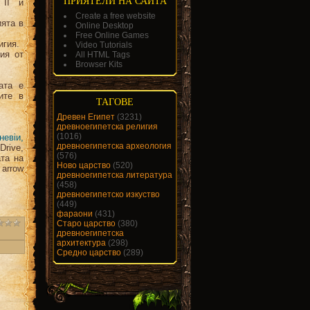
ПРИЯТЕЛИ НА САЙТА
 II и
Create a free website
ията в
Online Desktop
Free Online Games
игия.
Video Tutorials
ия от
All HTML Tags
Browser Kits
ата е
ите в
ТАГОВЕ
Древен Египет
(3231)
древноегипетска религия
(1016)
невiи,
древноегипетска археология
Drive,
(576)
ата на
Ново царство
(520)
arrow
древноегипетска литература
(458)
древноегипетско изкуство
(449)
фараони
(431)
Старо царство
(380)
древноегипетска
архитектура
(298)
Средно царство
(289)