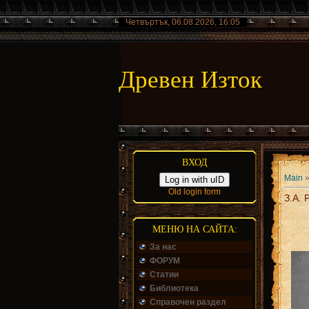
Четвъртък, 06.08.2026, 16:05
Древен Изток
ВХОД
Main
Log in with uID
Old login form
З.А.
МЕНЮ НА САЙТА:
За нас
ФОРУМ
Статии
Библиотека
Справочен раздел