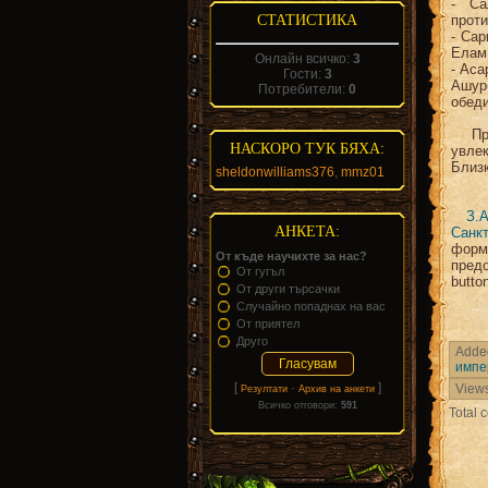
- Са
СТАТИСТИКА
проти
- Сар
Елам
Онлайн всичко:
3
- Аса
Гости:
3
Ашур
Потребители:
0
обеди
При 
НАСКОРО ТУК БЯХА:
увле
Близк
sheldonwilliams376
,
mmz01
З.А
АНКЕТА:
Санк
форма
От къде научихте за нас?
пред
От гугъл
butto
От други търсачки
Случайно попаднах на вас
От приятел
Друго
Adde
импе
[
·
]
View
Резултати
Архив на анкети
Всичко отговори:
591
Total