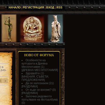
НАЧАЛО
|
РЕГИСТРАЦИЯ
|
ВХОД
|
RSS
НОВО ОТ ФОРУМА
Особености на
културата в Древна
Месопотамия
(1)
) в
[
ДРЕВНА МЕСОПОТАМИЯ
]
1849-
Здравейте
(1)
[
МНЕНИЯ, СЪВЕТИ,
ПРЕДЛОЖЕНИЯ
]
6
»
Да се запознаем
(21)
[
РАЗДУМКА
]
От къде се взехме?
(0)
[
РАЗДУМКА
]
Започна редовното
попълване на Фотоалбума
(0)