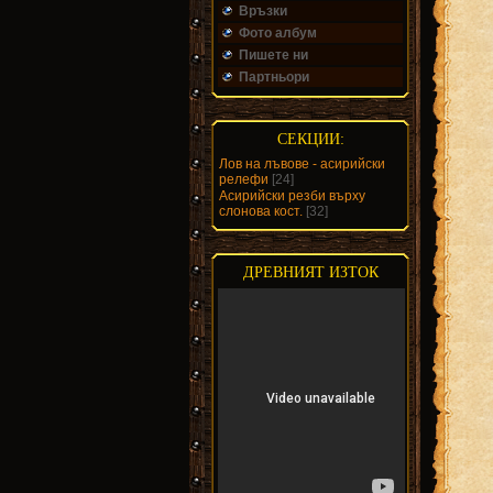
Връзки
Фото албум
Пишете ни
Партньори
СЕКЦИИ:
Лов на лъвове - асирийски
релефи
[24]
Асирийски резби върху
слонова кост.
[32]
ДРЕВНИЯТ ИЗТОК