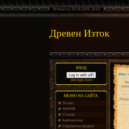
Четвъртък, 06.08.2026, 20:02
Древен Изток
ВХОД
Main
Log in with uID
Old login form
Ре
Нине
МЕНЮ НА САЙТА:
Photos
За нас
ФОРУМ
Статии
Библиотека
Справочен раздел