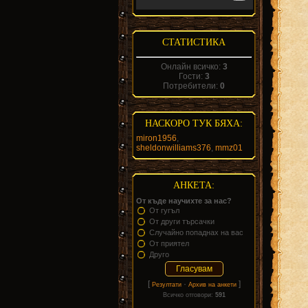
СТАТИСТИКА
Онлайн всичко:
3
Гости:
3
Потребители:
0
НАСКОРО ТУК БЯХА:
miron1956
,
sheldonwilliams376
,
mmz01
АНКЕТА:
От къде научихте за нас?
От гугъл
От други търсачки
Случайно попаднах на вас
От приятел
Друго
[
·
]
Резултати
Архив на анкети
Всичко отговори:
591