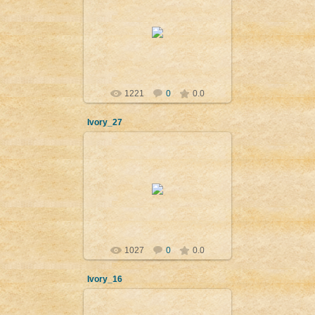
09.04.2012
"Добрият пастир" - мъж носещ
овца или коза, месопотамски
стил - IX-VII в. пр. н.е. Нимруд
(Калху). Багдад, Iraq natio...
Admin
1221
0
0.0
Ivory_27
09.04.2012
Крилат сфинкс (керуб),
финикийски стил- VIII в. пр. н.е.
Нимруд (Калху). Лондон, British
Museum.
Admin
1027
0
0.0
Ivory_16