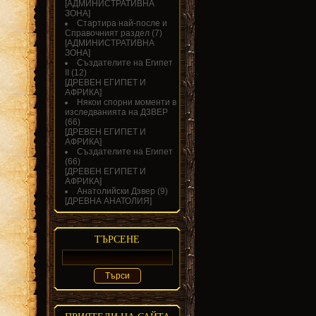
[
АДМИНИСТРАТИВНА
ЗОНА
]
Стартира най-после и
Справочният раздел
(7)
[
АДМИНИСТРАТИВНА
ЗОНА
]
Създателите на Египет
II
(12)
[
ДРЕВЕН ЕГИПЕТ И
АФРИКА
]
Някои спорни моменти в
изследванията на Д3ВЕР
(66)
[
ДРЕВЕН ЕГИПЕТ И
АФРИКА
]
Създателите на Египет
(66)
[
ДРЕВЕН ЕГИПЕТ И
АФРИКА
]
Анатолийски Дзвер
(9)
[
ДРЕВНА АНАТОЛИЯ
]
ТЪРСЕНЕ