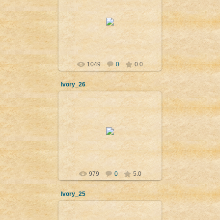
09.04.2012
Сфинкс, финикийски стил- VIII-VII
в. пр. н.е. Нумруд (Калху). Лондон,
British Museum
Admin
1049
0
0.0
Ivory_26
09.04.2012
Крилат сфинкс (керуб),
финикийски стил- IX-VII в. пр. н.е.
Нимрус (Калху). Филаделфия,
University of Pennsylvania Mus...
Admin
979
0
5.0
Ivory_25