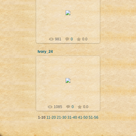
09.04.2012
Крава ближе своето теленце,
сирийски стил - IX-VIII в. пр. н.е.
Нимруд (Калху). Ню Йорк,
Metropolitan Museum of art.
Admin
981
0
0.0
Ivory_24
09.04.2012
Крилат сфинкс (керуб),
финикийски стил - VIII-VII в. пр.
н.е. Нимруд (Калху). Лондон, British
Museum.
Admin
1085
0
0.0
1-10
11-20
21-30
31-40
41-50
51-56