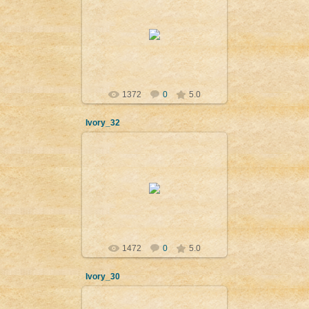
09.04.2012
Изображение на брадат мъж,
финикийски стил. Нимруд (Калху).
Багдад, Iraq National Museum.
Admin
1372
0
5.0
Ivory_32
09.04.2012
Сфинкс с глава на овен тъпче
пленници, финикийски стил - VIII-
VII в. пр. н.е. Нимруд (Калху). Ню
Йорк, Metropolitan M...
Admin
1472
0
5.0
Ivory_30