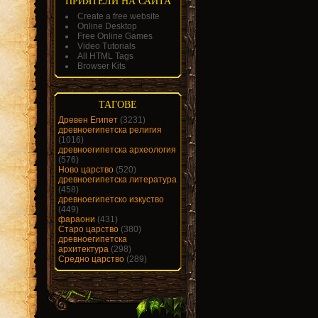
ПРИЯТЕЛИ НА САЙТА
Create a free website
Online Desktop
Free Online Games
Video Tutorials
All HTML Tags
Browser Kits
ТАГОВЕ
Древен Египет
(3231)
древноегипетска религия
(1016)
древноегипетска археология
(576)
Ново царство
(520)
древноегипетска литература
(458)
древноегипетско изкуство
(449)
фараони
(431)
Старо царство
(380)
древноегипетска
архитектура
(298)
Средно царство
(289)