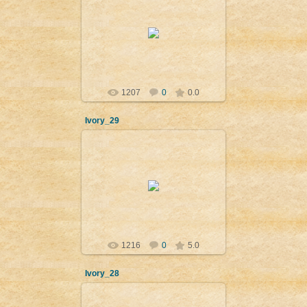
09.04.2012
Мъж с крилат слънчев диск,
възможно бог Ашур, асирийски
стил- VIII-VII в. пр. н.е. Нимруд
(Калху), Ню Йорк, Metropoli...
Admin
1207
0
0.0
Ivory_29
09.04.2012
Крава с теленце, месопотамски
или сирийски стил -IX-VII в. пр.
н.е. Нимруд (Калху). Багдад, Iraq
National Museum.
Admin
1216
0
5.0
Ivory_28