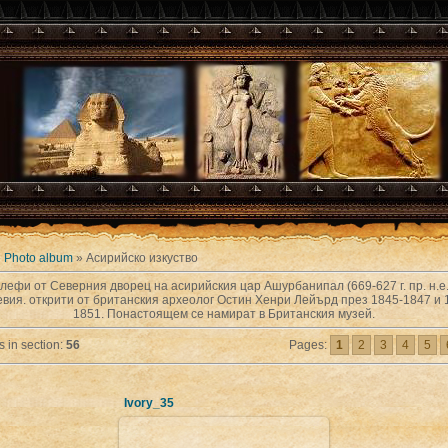
»
Photo album
» Асирийско изкуство
лефи от Северния дворец на асирийския цар Ашурбанипал (669-627 г. пр. н.е.
вия. открити от британския археолог Остин Хенри Лейърд през 1845-1847 и 
1851. Понастоящем се намират в Британския музей.
 in section
:
56
Pages
:
1
2
3
4
5
Ivory_35