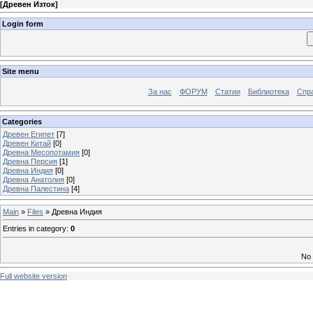
[
Древен Изток
]
Login form
Site menu
За нас
ФОРУМ
Статии
Библиотека
Спра
Categories
Древен Египет
[7]
Древен Китай
[0]
Древна Месопотамия
[0]
Древна Персия
[1]
Древна Индия
[0]
Древна Анатолия
[0]
Древна Палестина
[4]
Main
»
Files
» Древна Индия
Entries in category
:
0
No 
Full website version