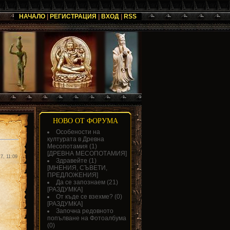
НАЧАЛО
|
РЕГИСТРАЦИЯ
|
ВХОД
|
RSS
НОВО ОТ ФОРУМА
Особености на
културата в Древна
Месопотамия
(1)
[
ДРЕВНА МЕСОПОТАМИЯ
]
7, 11:09
Здравейте
(1)
[
МНЕНИЯ, СЪВЕТИ,
ПРЕДЛОЖЕНИЯ
]
Да се запознаем
(21)
[
РАЗДУМКА
]
От къде се взехме?
(0)
[
РАЗДУМКА
]
Започна редовното
попълване на Фотоалбума
(0)