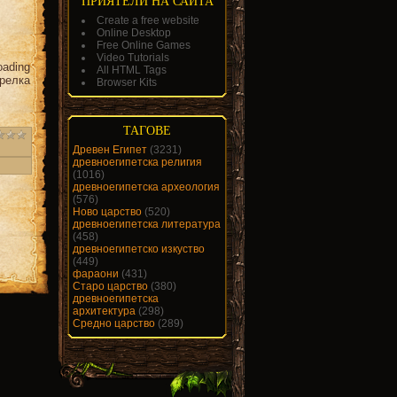
ПРИЯТЕЛИ НА САЙТА
Create a free website
Online Desktop
Free Online Games
Video Tutorials
oading
All HTML Tags
трелка
Browser Kits
ТАГОВЕ
Древен Египет
(3231)
древноегипетска религия
(1016)
древноегипетска археология
(576)
Ново царство
(520)
древноегипетска литература
(458)
древноегипетско изкуство
(449)
фараони
(431)
Старо царство
(380)
древноегипетска
архитектура
(298)
Средно царство
(289)