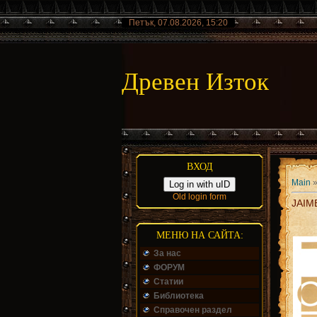
Петък, 07.08.2026, 15:20
Древен Изток
ВХОД
Main
Log in with uID
Old login form
JAIM
МЕНЮ НА САЙТА:
За нас
ФОРУМ
Статии
Библиотека
Справочен раздел