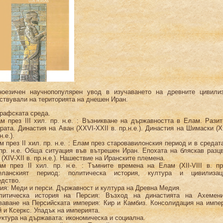
ноезичен научнопопулярен увод в изучаването на древните цивилиз
твували на територията на днешен Иран.
графската среда.
м през III хил. пр. н.е. : Възникване на държавността в Елам. Рази
рата. Династия на Аван (XXVI-XXII в. пр.н.е.). Династия на Шимаски (
н.е.).
м през II хил. пр. н.е. : Елам през старовавилонския период и в средата
пр. н.е. Обща ситуация във вътрешен Иран. Епохата на бляскав разц
(XIV-XII в. пр.н.е.). Нашествие на Иранските племена.
м през II хил. пр. н.е. : Тъмните времена на Елам (XII-VIII в. пр.
еланският период: политическа история, култура и цивилизац
едство.
ия: Меди и перси. Държавност и култура на Древна Медия.
литическа история на Персия: Възход на династията на Ахемени
ваване на Персийската империя: Кир и Камбиз. Консолидация на импер
 и Ксеркс. Упадък на империята.
уктура на държавата: икономическа и социална.