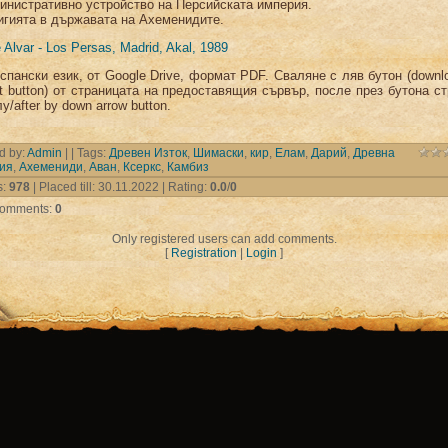
инистративно устройство на Персийската империя.
игията в държавата на Ахеменидите.
 Alvar - Los Persas, Madrid, Akal, 1989
испански език, от Google Drive, формат PDF. Сваляне с ляв бутон (downl
ft button) от страницата на предоставящия сървър, после през бутона с
у/after by down arrow button.
d by
:
Admin
| |
Tags
:
Древен Изток
,
Шимаски
,
кир
,
Елам
,
Дарий
,
Древна
ия
,
Ахемениди
,
Аван
,
Ксеркс
,
Камбиз
s
:
978
|
Placed till
: 30.11.2022 |
Rating
:
0.0
/
0
 comments
:
0
Only registered users can add comments.
[
Registration
|
Login
]