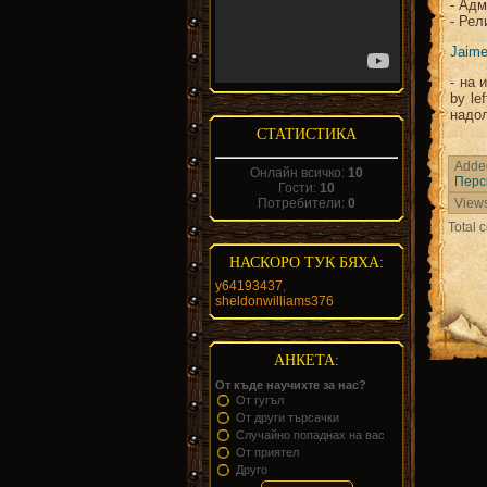
- Адм
- Рел
Jaime
- на 
by le
надол
СТАТИСТИКА
Adde
Онлайн всичко:
10
Перс
Гости:
10
Потребители:
0
View
Total
НАСКОРО ТУК БЯХА:
y64193437
,
sheldonwilliams376
АНКЕТА:
От къде научихте за нас?
От гугъл
От други търсачки
Случайно попаднах на вас
От приятел
Друго