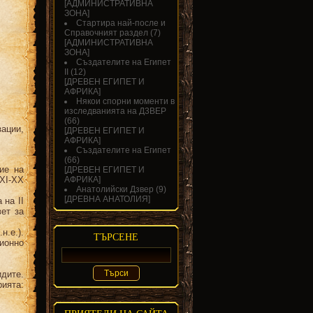
[
АДМИНИСТРАТИВНА
ЗОНА
]
Стартира най-после и
Справочният раздел
(7)
[
АДМИНИСТРАТИВНА
ЗОНА
]
Създателите на Египет
II
(12)
[
ДРЕВЕН ЕГИПЕТ И
АФРИКА
]
Някои спорни моменти в
изследванията на Д3ВЕР
(66)
ации,
[
ДРЕВЕН ЕГИПЕТ И
АФРИКА
]
Създателите на Египет
(66)
тие на
[
ДРЕВЕН ЕГИПЕТ И
XXI-XX
АФРИКА
]
Анатолийски Дзвер
(9)
[
ДРЕВНА АНАТОЛИЯ
]
 на II
вет за
н.е.).
ТЪРСЕНЕ
ионно
дите.
ията: