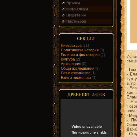
Връзки
Фото албум
Пишете ни
Партньори
СЕКЦИИ:
Литература
[21]
Политическа история
[8]
Религия и философия
[2]
Испа
Култура
[2]
същес
Археология
[0]
Общи изследвания
[9]
- Гео
Бит и ежедневие
[1]
- Ела
Език и писменост
[1]
култу
в. пр.
- Ела
хил. 
ДРЕВНИЯТ ИЗТОК
Елам 
- Ела
Ново
насл
- Мед
- По
Осно
Дарий
- Стр