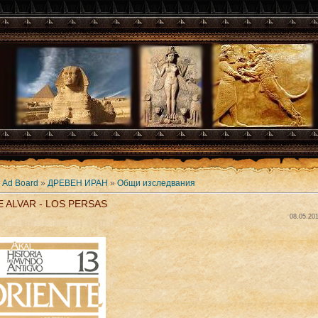
»
Ad Board
»
ДРЕВЕН ИРАН
»
Общи изследвания
E ALVAR - LOS PERSAS
08.05.201