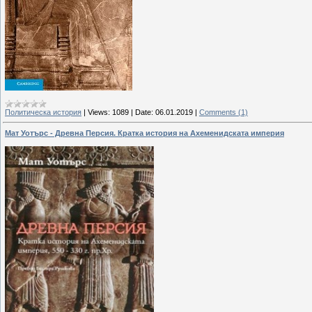
Политическа история
|
Views:
1089
|
Date:
06.01.2019
|
Comments (1)
Мат Уотърс - Древна Персия. Кратка история на Ахеменидската империя