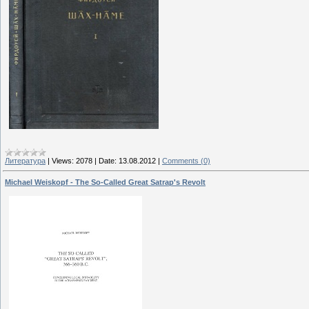
Литература
|
Views:
2078
|
Date:
13.08.2012
|
Comments (0)
Michael Weiskopf - The So-Called Great Satrap's Revolt