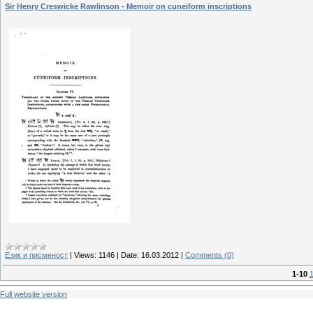
Sir Henry Creswicke Rawlinson - Memoir on cuneiform inscriptions
Език и писменост
|
Views:
1146
|
Date:
16.03.2012
|
Comments (0)
1-10
1
Full website version