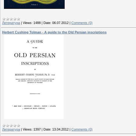
Литература
|
Views:
1488
|
Date:
06.07.2012
|
Comments (0)
Herbert Cushing Tolman - A guide to the Old Persian inscriptions
Литература
|
Views:
1397
|
Date:
13.04.2012
|
Comments (0)