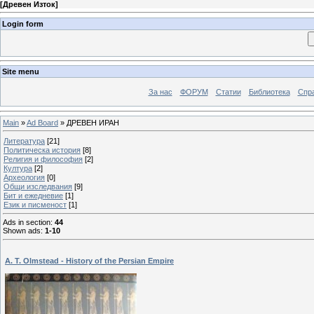
[
Древен Изток
]
Login form
Site menu
За нас
ФОРУМ
Статии
Библиотека
Спра
Main
»
Ad Board
» ДРЕВЕН ИРАН
Литература
[21]
Политическа история
[8]
Религия и философия
[2]
Култура
[2]
Археология
[0]
Общи изследвания
[9]
Бит и ежедневие
[1]
Език и писменост
[1]
Ads in section
:
44
Shown ads
:
1-10
A. T. Olmstead - History of the Persian Empire